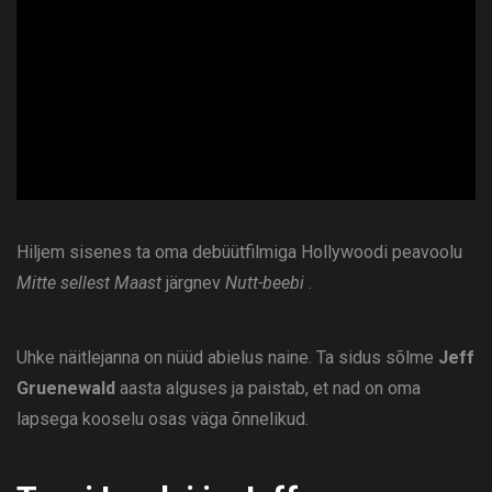
ad
Hiljem sisenes ta oma debüütfilmiga Hollywoodi peavoolu
Mitte sellest Maast
järgnev
Nutt-beebi
.
Uhke näitlejanna on nüüd abielus naine. Ta sidus sõlme
Jeff
Gruenewald
aasta alguses ja paistab, et nad on oma
lapsega kooselu osas väga õnnelikud.