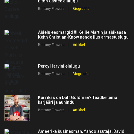
Elton Castee elulugu
Brittany Flowers
Biograafia
Abielu eesmärgid !!! Kellie Martin ja abikaasa
Keith Christian-Know nende ilus armastuslugu
Brittany Flowers
Artikkel
Percy Harvini elulugu
Brittany Flowers
Biograafia
Kui rikas on Duff Goldman? Teadke tema
karjääri ja auhindu
Brittany Flowers
Artikkel
Ameerika businesman, Yahoo asutaja, David