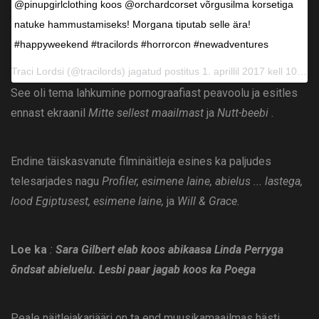
@pinupgirlclothing koos @orchardcorset võrgusilma korsetiga
natuke hammustamiseks! Morgana tiputab selle ära!
#happyweekend #tracilords #horrorcon #newadventures
Traci Lordsi (@tracilords) jagatud postitus 1. aprillil 2017 kell 10.29 PDT
See oli tema lahkumine pornograafiast peavoolu ja esitles
ennast ekraanil
Mitte sellest maailmast
ja
Nutt-beebi
.
Endine täiskasvanute filminäitleja esines ka paljudes
telesarjades nagu
Profiler, esimene laine, abielus ... lastega,
lood Egiptusest, esimene laine,
ja
Will & Grace.
Loe ka
:
Sara Gilbert elab koos abikaasa Linda Perryga
õndsat abieluelu. Lesbi paar jagab koos ka Poega
Peale näitlejakarjääri on ta end muusikamaailmas hästi