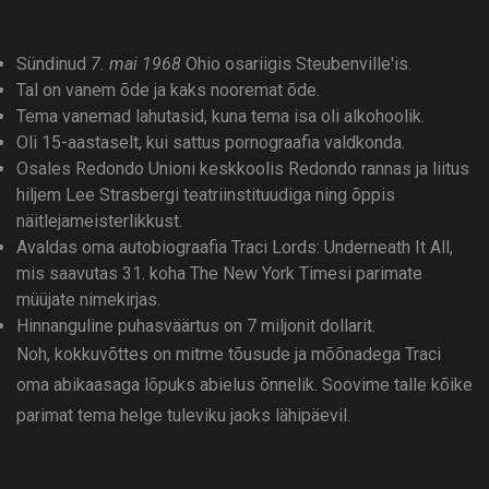
Sündinud
7. mai 1968
Ohio osariigis Steubenville'is.
Tal on vanem õde ja kaks nooremat õde.
Tema vanemad lahutasid, kuna tema isa oli alkohoolik.
Oli 15-aastaselt, kui sattus pornograafia valdkonda.
Osales Redondo Unioni keskkoolis Redondo rannas ja liitus
hiljem Lee Strasbergi teatriinstituudiga ning õppis
näitlejameisterlikkust.
Avaldas oma autobiograafia Traci Lords: Underneath It All,
mis saavutas 31. koha The New York Timesi parimate
müüjate nimekirjas.
Hinnanguline puhasväärtus on 7 miljonit dollarit.
Noh, kokkuvõttes on mitme tõusude ja mõõnadega Traci
oma abikaasaga lõpuks abielus õnnelik. Soovime talle kõike
parimat tema helge tuleviku jaoks lähipäevil.