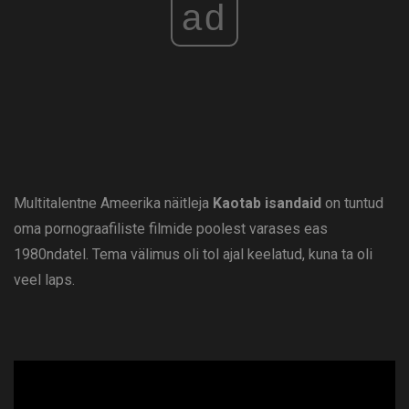
ad
Multitalentne Ameerika näitleja
Kaotab isandaid
on tuntud
oma pornograafiliste filmide poolest varases eas
1980ndatel. Tema välimus oli tol ajal keelatud, kuna ta oli
veel laps.