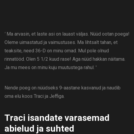
'
Ma arvasin, et laste asi on lauast väljas. Nüüd ootan poega!
Oleme uimastatud ja vaimustuses. Ma lihtsalt tahan, et
teaksite, need 36-D on minu omad. Mul pole olnud
rinnatööd. Olen 5 1/2 kuud rase! Aga nüüd hakkan näitama.
Ja mu mees on minu kuju muutustega rahul. '
Nende poeg on nüüdseks 9-aastane kasvanud ja naudib
oma elu koos Traci ja Jeffiga.
Traci isandate varasemad
abielud ja suhted