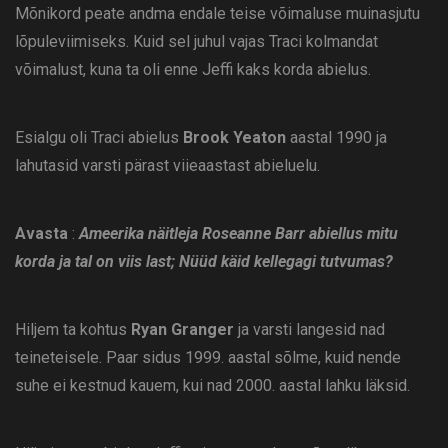
Mõnikord peate andma endale teise võimaluse muinasjutu
lõpuleviimiseks. Kuid sel juhul vajas Traci kolmandat
võimalust, kuna ta oli enne Jeffi kaks korda abielus.
Esialgu oli Traci abielus
Brook Yeaton
aastal 1990 ja
lahutasid varsti pärast viieaastast abieluelu.
Avasta
:
Ameerika näitleja Roseanne Barr abiellus mitu
korda ja tal on viis last; Nüüd käid kellegagi tutvumas?
Hiljem ta kohtus
Ryan Granger
ja varsti langesid nad
teineteisele. Paar sidus 1999. aastal sõlme, kuid nende
suhe ei kestnud kauem, kui nad 2000. aastal lahku läksid.