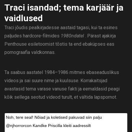
Traci isandad; tema karjäär ja
vaidlused
Traci jõudis pealkirjadesse aastaid tagasi, kui ta esines
paljudes hardcore-filmides
1980ndatel
. Pärast ajakirja
Penthouse esiletoomist tõstis ta end ebaküpses eas
pornograafia valdkonnas.
Ta saabus aastatel 1984–1986 mitmes ebaseaduslikus
videos ja sai suure nime ja kuulsuse. Korrakaitsjad
avastasid tema varase vanuse fakti ja eemaldasid peagi
kõik sellega seotud videod turult, et vältida lapspornot.
Noh, tere seal! Nõiad ja koletised pakuvad siin palju
@njhorrorcon Kandke Priscilla kleiti aadressilt