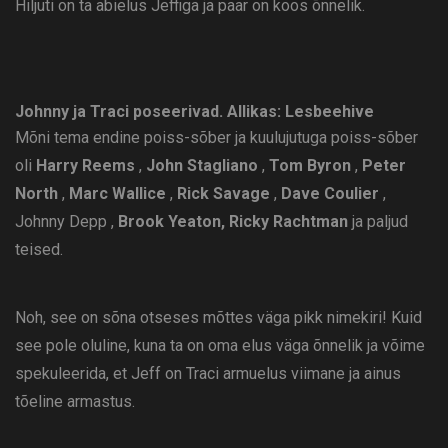
Hiljuti on ta abielus Jeffiga ja paar on koos õnnelik.
Johnny ja Traci poseerivad.
Allikas: Lesbeehive
Mõni tema endine poiss-sõber ja kuulujutuga poiss-sõber
oli
Harry Reems
,
John Stagliano
,
Tom Byron
,
Peter
North
,
Marc Wallice
,
Rick Savage
,
Dave Coulier
,
Johnny Depp ,
Brook Yeaton,
Ricky Rachtman
ja paljud
teised.
Noh, see on sõna otseses mõttes väga pikk nimekiri! Kuid
see pole oluline, kuna ta on oma elus väga õnnelik ja võime
spekuleerida, et Jeff on Traci armuelus viimane ja ainus
tõeline armastus.