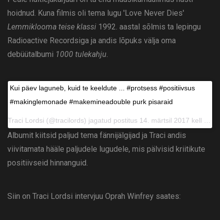
hoidnud. Kuna filmis oli tema lugu 'Love Never Dies'
Lemmiklooma teise klassi
1992. aastal sõlmis ta lepingu
Radioactive Recordsiga ja andis lõpuks välja oma
debüütalbumi
1000 tulekahju.
Kui päev laguneb, kuid te keeldute ... #protsess #positiivsus
#makinglemonade #makemineadouble purk pisaraid
Traci Lordsi (@tracilords) jagatud postitus 14. märtsil 2017 kell 8.44 PDT
Albumit kiitsid paljud tema fännijälgijad ja Traci andis
viivitamata hääle paljudele lugudele, mis pälvisid kriitikute
positiivseid hinnanguid.
Siin on Traci Lordsi intervjuu Oprah Winfrey saates: