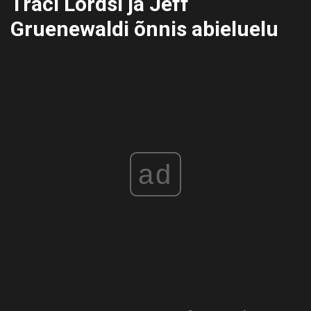
Traci Lordsi ja Jeff
Gruenewaldi õnnis abieluelu
ad