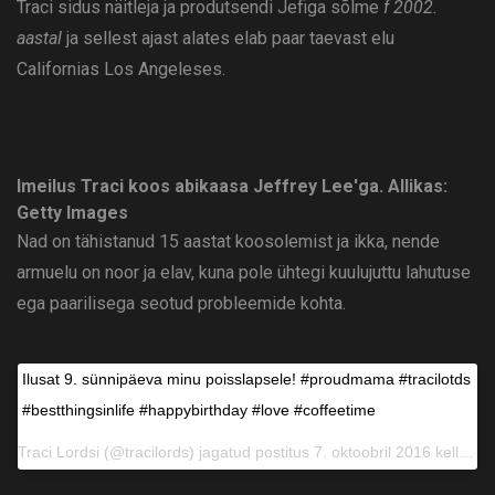
Traci sidus näitleja ja produtsendi Jefiga sõlme
f 2002.
aastal
ja sellest ajast alates elab paar taevast elu
Californias Los Angeleses.
Imeilus Traci koos abikaasa Jeffrey Lee'ga.
Allikas:
Getty Images
Nad on tähistanud 15 aastat koosolemist ja ikka, nende
armuelu on noor ja elav, kuna pole ühtegi kuulujuttu lahutuse
ega paarilisega seotud probleemide kohta.
Ilusat 9. sünnipäeva minu poisslapsele! #proudmama #tracilotds
#bestthingsinlife #happybirthday #love #coffeetime
Traci Lordsi (@tracilords) jagatud postitus 7. oktoobril 2016 kell 7:16 PDT