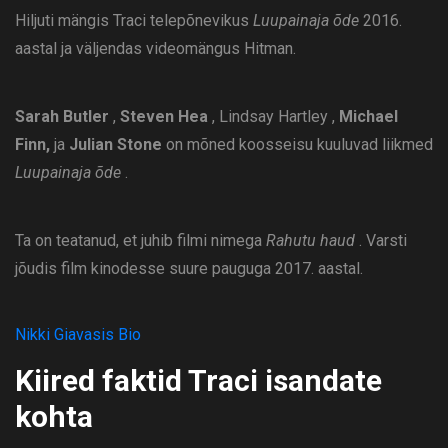
Hiljuti mängis Traci telepõnevikus
Luupainaja õde
2016.
aastal ja väljendas videomängus Hitman.
Sarah Butler
,
Steven Hea
, Lindsay Hartley ,
Michael
Finn,
ja
Julian Stone
on mõned koosseisu kuuluvad liikmed
Luupainaja õde
.
Ta on teatanud, et juhib filmi nimega
Rahutu haud
. Varsti
jõudis film kinodesse suure pauguga 2017. aastal.
Nikki Giavasis Bio
Kiired faktid Traci isandate
kohta