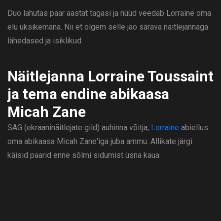
Duo lahutas paar aastat tagasi ja nüüd veedab Lorraine oma
elu üksikemana. Nii et olgem selle jao särava näitlejannaga
lähedased ja isiklikud.
Näitlejanna Lorraine Toussaint
ja tema endine abikaasa
Micah Zane
SAG (ekraaninäitlejate gild) auhinna võitja,
Lorraine
abiellus
oma abikaasa Micah Zane'iga juba ammu. Allikate järgi
käisid paarid enne sõlmi sidumist üsna kaua.