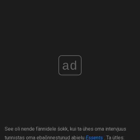
ad
See oli nende fännidele šokk, kui ta ühes oma intervjuus
tunnistas oma ebaõnnestunud abielu
Essents
. Ta ütles: