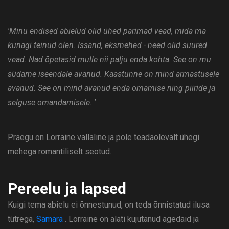
'Minu endised abielud olid ühed parimad vead, mida ma
kunagi teinud olen. Issand, eksmehed - need olid suured
vead. Nad õpetasid mulle nii palju enda kohta. See on mu
südame iseendale avanud. Kaastunne on mind armastusele
avanud. See on mind avanud enda omamise ning piiride ja
selguse omandamisele. '
Praegu on Lorraine vallaline ja pole teadaolevalt ühegi
mehega romantiliselt seotud.
Pereelu ja lapsed
Kuigi tema abielu ei õnnestunud, on teda õnnistatud ilusa
tütrega,
Samara
. Lorraine on alati kujutanud ägedaid ja