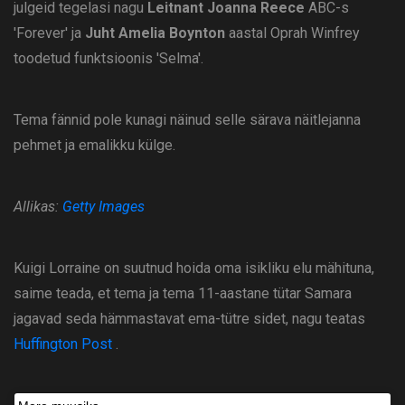
julgeid tegelasi nagu
Leitnant Joanna Reece
ABC-s
'Forever' ja
Juht Amelia Boynton
aastal Oprah Winfrey
toodetud funktsioonis 'Selma'.
Tema fännid pole kunagi näinud selle särava näitlejanna
pehmet ja emalikku külge.
Allikas:
Getty Images
Kuigi Lorraine on suutnud hoida oma isikliku elu mähituna,
saime teada, et tema ja tema 11-aastane tütar Samara
jagavad seda hämmastavat ema-tütre sidet, nagu teatas
Huffington Post
.