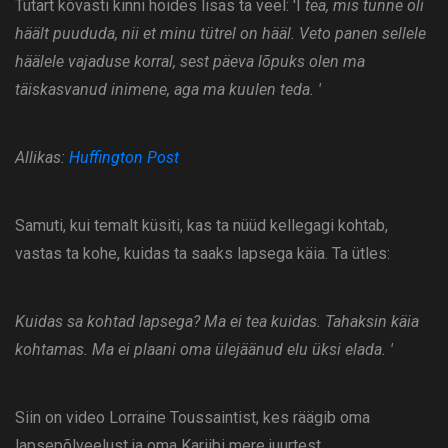
Tütart kõvasti kinni hoides lisas ta veel: 'I
tea, mis tunne oli
häält puududa, nii et minu tütrel on hääl. Veto panen sellele
häälele vajaduse korral, sest päeva lõpuks olen ma
täiskasvanud inimene, aga ma kuulen teda. '
Allikas:
Huffington Post
Samuti, kui temalt küsiti, kas ta nüüd kellegagi kohtab,
vastas ta kohe, kuidas ta saaks lapsega käia. Ta ütles:
Kuidas sa kohtad lapsega? Ma ei tea kuidas. Tahaksin käia
kohtamas. Ma ei plaani oma ülejäänud elu üksi elada. '
Siin on video Lorraine Toussaintist, kes räägib oma
lapsepõlveelust ja oma Kariibi mere juurtest.