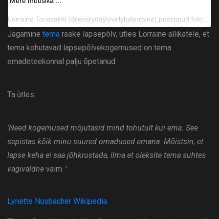
Mere muusika ...
Lorraine Toussainti (@everydaylovelybylorraine) postitatud foto 22. mail 2016 kell 17.39 PDT
Jagamine
tema
raske lapsepõlv, ütles Lorraine allikatele, et
tema kohutavad lapsepõlvekogemused on tema
emadeteekonnal palju õpetanud.
Ta ütles:
'Need kogemused mõjutasid mind tohutult kui ema. See
sepistas kõik minu suured omadused emana. Mõistsin, et
lapse keha ei saa jõhkrustada, ilma et oleksite tema suhtes
vägivaldne
vaim. '
Lynette Nusbacher Wikipedia