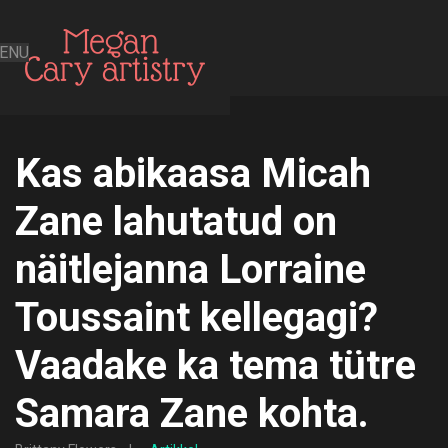
ENU
Kas abikaasa Micah
Zane lahutatud on
näitlejanna Lorraine
Toussaint kellegagi?
Vaadake ka tema tütre
Samara Zane kohta.