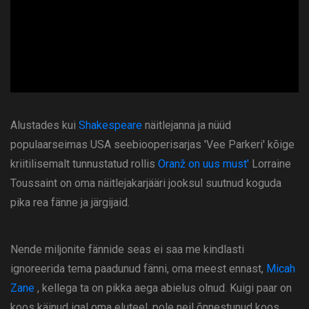
ad
Alustades kui
Shakespeare
näitlejanna ja nüüd
populaarseimas USA seebiooperisarjas 'Vee Parkeri' kõige
kriitilisemalt tunnustatud rollis
Oranž on uus must'
Lorraine
Toussaint on oma näitlejakarjääri jooksul suutnud koguda
pika rea ​​fänne ja järgijaid.
Nende miljonite fännide seas ei saa me kindlasti
ignoreerida tema paadunud fänni, oma meest ennast,
Micah
Zane
, kellega ta on pikka aega abielus olnud. Kuigi paar on
koos käinud igal oma eluteel, pole neil õnnestunud koos