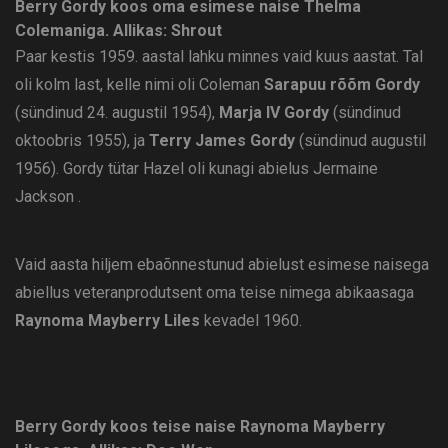
Berry Gordy koos oma esimese naise Thelma
Colemaniga.
Allikas: Shrout
Paar kestis 1959. aastal lahku minnes vaid kuus aastat. Tal
oli kolm last, kelle nimi oli Coleman
Sarapuu rõõm Gordy
(sündinud 24. augustil 1954),
Marja IV Gordy
(sündinud
oktoobris 1955), ja
Terry James Gordy
(sündinud augustil
1956). Gordy tütar Hazel oli kunagi abielus Jermaine
Jackson .
Vaid aasta hiljem ebaõnnestunud abielust esimese naisega
abiellus veteranprodutsent oma teise nimega abikaasaga
Raynoma Mayberry Liles
kevadel 1960.
Berry Gordy koos teise naise Raynoma Mayberry