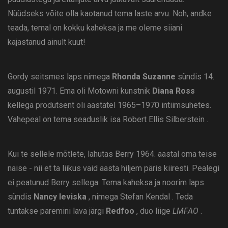
Nüüdseks võite olla kaotanud tema laste arvu. Noh, andke
teada, temal on kokku kaheksa ja me oleme siiani
kajastanud ainult kuut!
Gordy seitsmes laps nimega
Rhonda Suzanne
sündis 14.
augustil 1971. Ema oli Motowni kunstnik
Diana Ross
kellega produtsent oli aastatel 1965–1970 intiimsuhetes.
Vahepeal on tema seaduslik isa Robert Ellis Silberstein .
Kui te sellele mõtlete, lahutas Berry 1964. aastal oma teise
naise - nii et ta liikus vaid aasta hiljem päris kiiresti. Pealegi
ei peatunud Berry sellega. Tema kaheksa ja noorim laps
sündis
Nancy leviska
, nimega Stefan Kendal . Teda
tuntakse paremini lava järgi
Redfoo
, duo liige
LMFAO
.