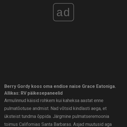
ad
Berry Gordy koos oma endise naise Grace Eatoniga.
Allikas: RV päikesepaneelid
Armulinnud käisid rohkem kui kaheksa aastat enne
pulmatõotuse andmist. Nad võtsid kindlasti aega, et
üksteist tundma õppida. Järgmine pulmatseremoonia
toimus Californias Santa Barbaras. Asjad muutusid aga