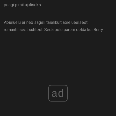
peagi pirnikujuliseks.
Abieluelu erineb sageli täielikult abielueelsest
romantilisest suhtest. Seda pole parem öelda kui Berry.
ad