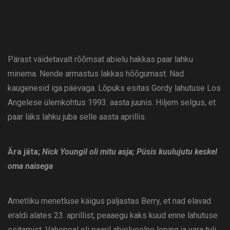
Pärast väidetavalt rõõmsat abielu hakkas paar lahku
minema. Nende armastus lakkas hõõgumast. Nad
kaugenesid iga päevaga. Lõpuks esitas Gordy lahutuse Los
Angelese ülemkohtus 1993. aasta juunis. Hiljem selgus, et
paar läks lahku juba selle aasta aprillis.
Ära jäta;
Nick Youngil oli mitu asja; Püsis kuulujutu keskel
oma naisega
Ametliku menetluse käigus paljastas Berry, et nad elavad
eraldi alates 23. aprillist, peaaegu kaks kuud enne lahutuse
esitamist. Vahepeal oli paaril abielueelne leping ja vara tuli