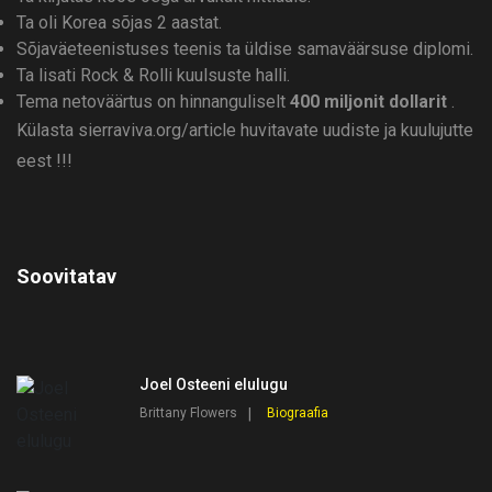
Ta oli Korea sõjas 2 aastat.
Sõjaväeteenistuses teenis ta üldise samaväärsuse diplomi.
Ta lisati Rock & Rolli kuulsuste halli.
Tema netoväärtus on hinnanguliselt
400 miljonit dollarit
.
Külasta sierraviva.org/article huvitavate uudiste ja kuulujutte
eest !!!
Soovitatav
Joel Osteeni elulugu
Brittany Flowers
Biograafia