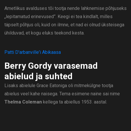
Ametlikus avalduses tõi tootja nende lahknemise põhjuseks
„lepitamatud erinevused”. Keegi ei tea kindlalt, milles
täpselt põhjus oli, kuid on ilmne, et nad ei olnud üksteisega
ühilduvad, et kogu eluks teekond kesta.
Patti D'arbanville'i Abikaasa
Berry Gordy varasemad
abielud ja suhted
Lisaks abielule Grace Eatoniga oli mitmekülgne tootja
abielus veel kahe naisega. Tema esimene naine sai nime
Thelma Coleman
kellega ta abiellus 1953. aastal.