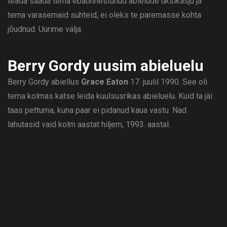
teada saada tema ebaõnnestunud abielude üksikasju ja
tema varasemaid suhteid, ei oleks te paremasse kohta
jõudnud. Uurime välja.
Berry Gordy uusim abieluelu
Berry Gordy abiellus
Grace Eaton
17. juulil 1990. See oli
tema kolmas katse leida kuulsusrikas abieluelu. Kuid ta jäi
taas pettuma, kuna paar ei pidanud kaua vastu. Nad
lahutasid vaid kolm aastat hiljem, 1993. aastal.