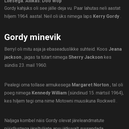
Lilesega.
Allikas: Doo Wop
Gordy kahjuks oli see jälle deja vu. Paar lahutas neli aastat
hiljem 1964. aastal. Neil oli üks nimega laps
Kerry Gordy
.
Gordy minevik
Berryl oli mitu asja ja ebaseaduslikke suhteid. Koos
Jeana
jackson
, jagas ta tütart nimega
Sherry Jackson
kes
sündis 23. mail 1960.
Pealegi oma tollase armukesega
Margaret Norton
, tal oli
poeg nimega
Kennedy William
(sündinud 15. märtsil 1964),
kes hiljem tegi oma nime Motowni muusikuna Rockwell .
Naljaga kombel näis Gordy olevat järeleandmatute
püüdlustega järeltulijate arvu jätkuvalt suurendada.