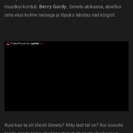
muudkui kordub.
Berry Gordy
, õnnetu abikaasa, abiellus
oma elus kolme naisega ja lõpuks lahutas nad kõigist.
ad
Kuid kas ta oli tõesti õnnetu? Mitu last tal on? Kui soovite