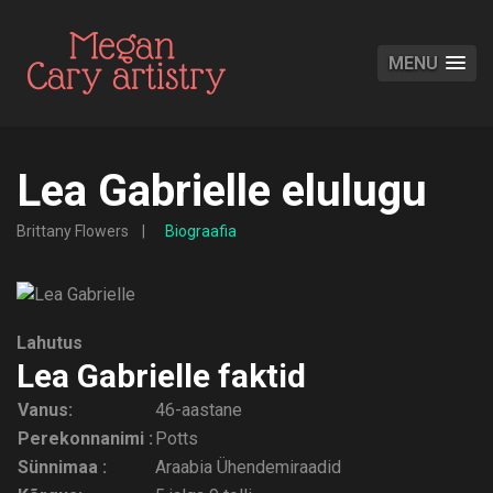
MENU
Lea Gabrielle elulugu
Brittany Flowers
Biograafia
Lahutus
Lea Gabrielle faktid
Vanus:
46-aastane
Perekonnanimi :
Potts
Sünnimaa :
Araabia Ühendemiraadid