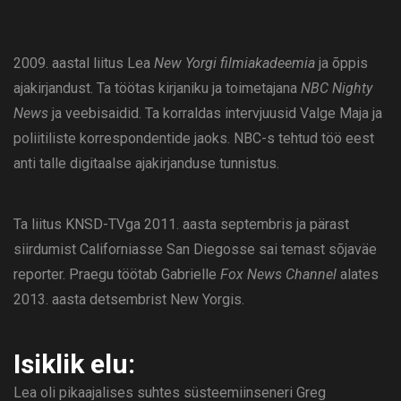
2009. aastal liitus Lea
New Yorgi filmiakadeemia
ja õppis
ajakirjandust. Ta töötas kirjaniku ja toimetajana
NBC Nighty
News
ja veebisaidid. Ta korraldas intervjuusid Valge Maja ja
poliitiliste korrespondentide jaoks. NBC-s tehtud töö eest
anti talle digitaalse ajakirjanduse tunnistus.
Ta liitus KNSD-TVga 2011. aasta septembris ja pärast
siirdumist Californiasse San Diegosse sai temast sõjaväe
reporter. Praegu töötab Gabrielle
Fox News Channel
alates
2013. aasta detsembrist New Yorgis.
Isiklik elu:
Lea oli pikaajalises suhtes süsteemiinseneri Greg