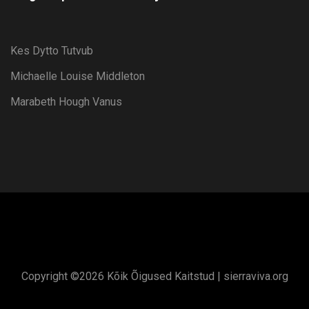
Kes Dytto Tutvub
Michaelle Louise Middleton
Marabeth Hough Vanus
Copyright ©
2026 Kõik Õigused Kaitstud |
sierraviva.org