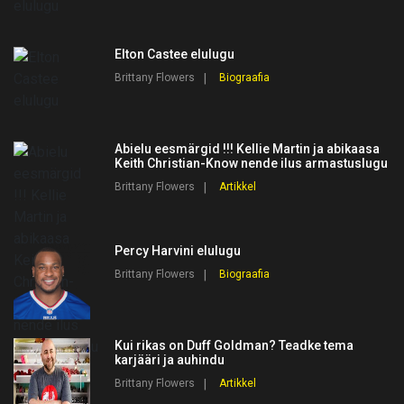
Elton Castee elulugu
Brittany Flowers
Biograafia
Abielu eesmärgid !!! Kellie Martin ja abikaasa
Keith Christian-Know nende ilus armastuslugu
Brittany Flowers
Artikkel
Percy Harvini elulugu
Brittany Flowers
Biograafia
Kui rikas on Duff Goldman? Teadke tema
karjääri ja auhindu
Brittany Flowers
Artikkel