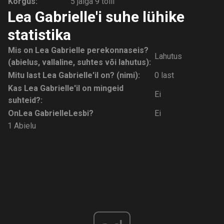
Kõrgus:
5 jalga 9 tolli
Lea Gabrielle'i suhe lühike
statistika
Mis on Lea Gabrielle perekonnaseis?
Lahutus
(abielus, vallaline, suhtes või lahutus):
Mitu last Lea Gabrielle'il on? (nimi):
0 last
Kas Lea Gabrielle'il on mingeid
Ei
suhteid?:
On
Lea Gabrielle
Lesbi?
Ei
1 Abielu