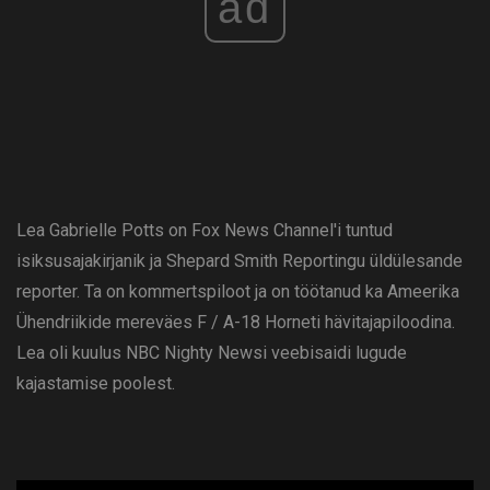
ad
Lea Gabrielle Potts on Fox News Channel'i tuntud
isiksusajakirjanik ja Shepard Smith Reportingu üldülesande
reporter. Ta on kommertspiloot ja on töötanud ka Ameerika
Ühendriikide mereväes F / A-18 Horneti hävitajapiloodina.
Lea oli kuulus NBC Nighty Newsi veebisaidi lugude
kajastamise poolest.