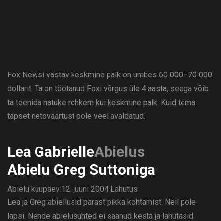
Fox Newsi vastav keskmine palk on umbes 60 000–70 000
dollarit. Ta on töötanud Foxi võrgus üle 4 aasta, seega võib
ta teenida natuke rohkem kui keskmine palk. Kuid tema
täpset netoväärtust pole veel avaldatud.
Lea Gabrielle
Abielus
Abielu Greg Suttoniga
Abielu kuupäev:12. juuni 2004
Lahutus
Lea ja Greg abiellusid pärast pikka kohtamist. Neil pole
lapsi. Nende abielusuhted ei saanud kesta ja lahutasid.